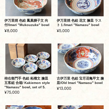
伊万里焼 色絵 鳳凰獅子文 向
伊万里焼 色絵 花文 膾皿 ラス
付/Imari "Mukouzuke" bowl
ト１/Imari "Namasu" bowl
¥8,000
¥5,000
柿右衛門手 色絵 柘榴文 膾皿
古伊万里 色絵 宝尽花亀甲文 膾
五客組 合箱/ Kakiemon style
皿/Old Imari "Namasu" bowl
"Namasu" bowl, set of 5.
¥13,000
¥75,000