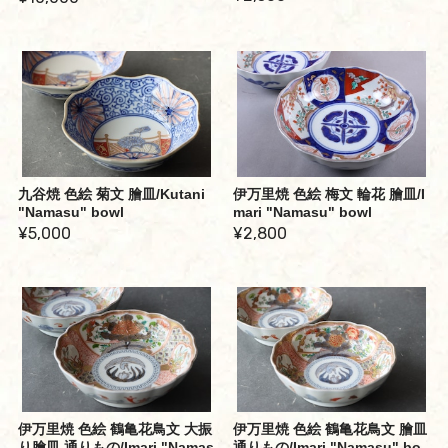
九谷焼 色絵 菊文 膾皿/Kutani
伊万里焼 色絵 梅文 輪花 膾皿/I
"Namasu" bowl
mari "Namasu" bowl
¥5,000
¥2,800
伊万里焼 色絵 鶴亀花鳥文 大振
伊万里焼 色絵 鶴亀花鳥文 膾皿
り膾皿 通りもの/Imari "Namas
通りもの/Imari "Namasu" bo