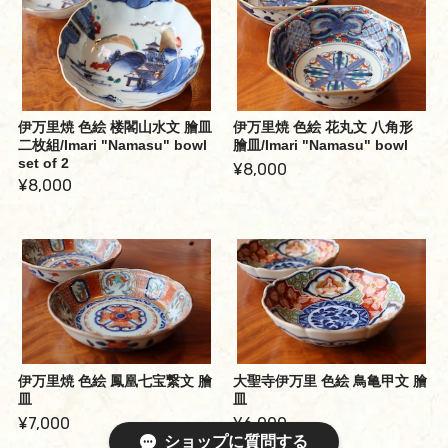
伊万里焼 色絵 楼閣山水文 膾皿
伊万里焼 色絵 花丸文 八角形
二枚組/Imari "Namasu" bowl
膾皿/Imari "Namasu" bowl
set of 2
¥8,000
¥8,000
伊万里焼 色絵 鳳凰七宝繋文 膾
大聖寺伊万里 色絵 鳥亀甲文 膾
皿
皿
¥7,000
¥6,000
ショップに質問する