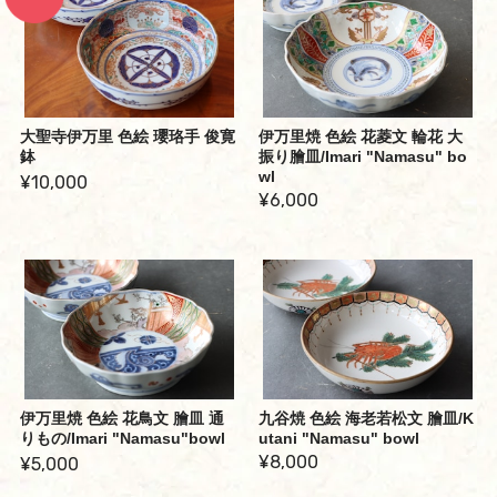
大聖寺伊万里 色絵 瓔珞手 俊寛
伊万里焼 色絵 花菱文 輪花 大
鉢
振り膾皿/Imari "Namasu" bo
wl
¥10,000
¥6,000
伊万里焼 色絵 花鳥文 膾皿 通
九谷焼 色絵 海老若松文 膾皿/K
りもの/Imari "Namasu"bowl
utani "Namasu" bowl
¥8,000
¥5,000