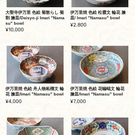
大聖寺伊万里 色絵 菊散らし 菊
伊万里焼 色絵 松霞文 輪花 膾
割 膾皿/Daisyo-ji Imari "Nama
皿/ Imari "Namasu" bowl
su" bowl
¥2,800
¥10,000
伊万里焼 色絵 舟人物柘榴文 輪
伊万里焼 色絵 花蝙蝠文 輪花
花 膾皿/Imari "Namasu" bowl
膾皿/Imari "Namasu" bowl
¥4,000
¥7,000