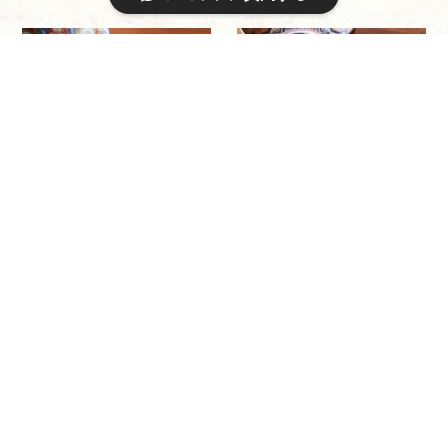
大聖寺伊万里 色絵 獅子七宝文
どんぶり鉢 伊万里焼 色絵 紅葉
八角形 膾皿
文 鉢
¥8,000
¥8,000
古伊万里 色絵 花唐草文 輪花
伊万里焼 色絵 捻り草花文 膾皿
膾皿
¥7,000