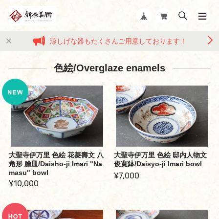
涼しげな器もたくさんご用意しております！
色絵/Overglaze enamels
大聖寺伊万里 色絵 花菱壽文 八
大聖寺伊万里 色絵 邸内人物文
角形 膾皿/Daisho-ji Imari "Na
俊寛鉢/Daisyo-ji Imari bowl
masu" bowl
¥7,000
¥10,000