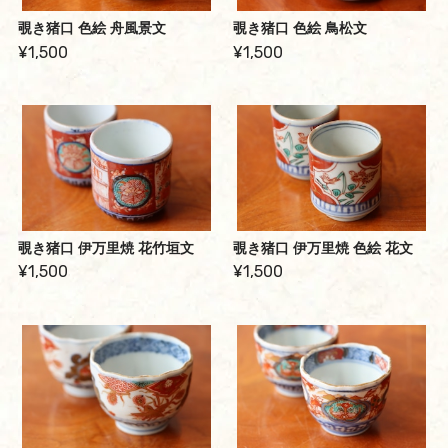
覗き猪口 色絵 舟風景文
覗き猪口 色絵 鳥松文
¥1,500
¥1,500
覗き猪口 伊万里焼 花竹垣文
覗き猪口 伊万里焼 色絵 花文
¥1,500
¥1,500