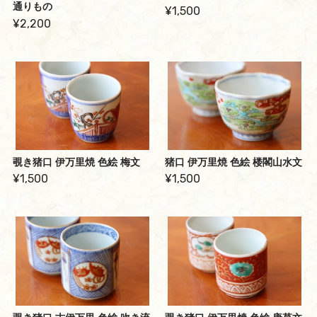
通りもの
¥1,500
¥2,200
覗き猪口 伊万里焼 色絵 梅文
猪口 伊万里焼 色絵 楼閣山水文
¥1,500
¥1,500