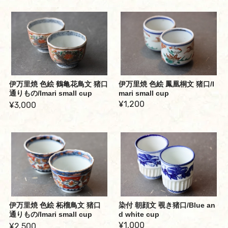
伊万里焼 色絵 鶴亀花鳥文 猪口
伊万里焼 色絵 鳳凰桐文 猪口/I
通りもの/Imari small cup
mari small cup
¥1,200
¥3,000
伊万里焼 色絵 柘榴鳥文 猪口
染付 朝顔文 覗き猪口/Blue an
通りもの/Imari small cup
d white cup
¥1,000
¥2,500