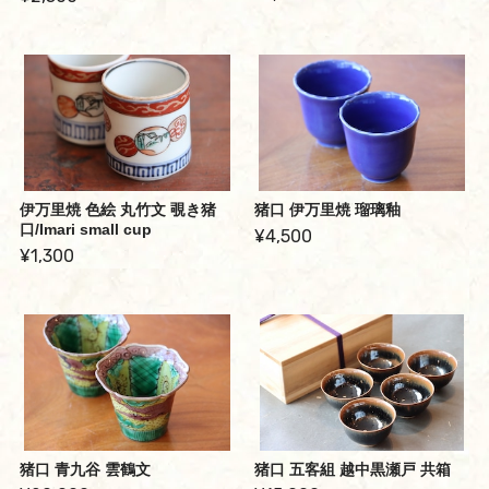
伊万里焼 色絵 丸竹文 覗き猪
猪口 伊万里焼 瑠璃釉
口/Imari small cup
¥4,500
¥1,300
猪口 青九谷 雲鶴文
猪口 五客組 越中黒瀬戸 共箱