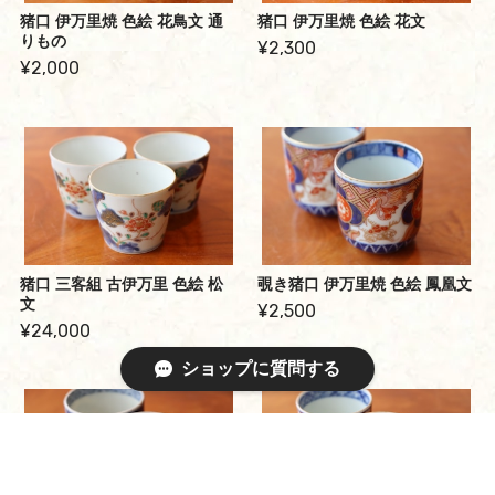
猪口 伊万里焼 色絵 花鳥文 通
猪口 伊万里焼 色絵 花文
りもの
¥2,300
¥2,000
猪口 三客組 古伊万里 色絵 松
覗き猪口 伊万里焼 色絵 鳳凰文
文
¥2,500
¥24,000
ショップに質問する