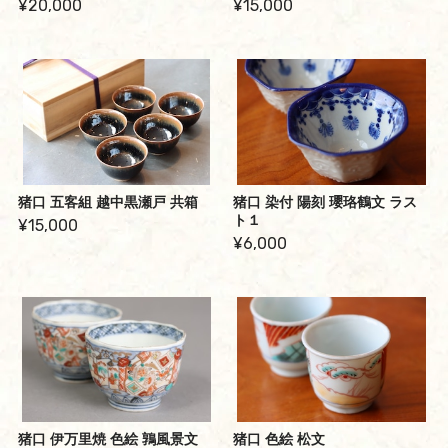
¥20,000
¥15,000
猪口 五客組 越中黒瀬戸 共箱
猪口 染付 陽刻 瓔珞鶴文 ラス
ト１
¥15,000
¥6,000
猪口 伊万里焼 色絵 鶉風景文
猪口 色絵 松文