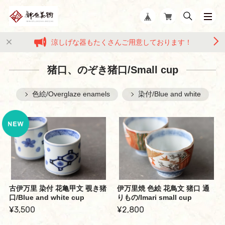
涼しげな器もたくさんご用意しております！
猪口、のぞき猪口/Small cup
色絵/Overglaze enamels
染付/Blue and white
古伊万里 染付 花亀甲文 覗き猪
伊万里焼 色絵 花鳥文 猪口 通
口/Blue and white cup
りもの/Imari small cup
¥3,500
¥2,800