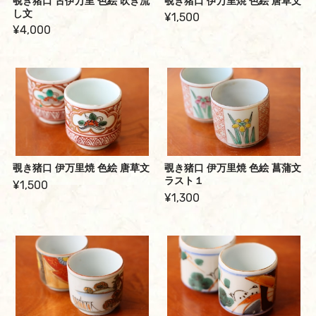
覗き猪口 古伊万里 色絵 吹き流
覗き猪口 伊万里焼 色絵 唐草文
し文
¥1,500
¥4,000
覗き猪口 伊万里焼 色絵 唐草文
覗き猪口 伊万里焼 色絵 菖蒲文
ラスト１
¥1,500
¥1,300