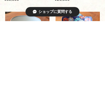
ショップに質問する
鉢 伊万里焼 色絵 花文
鉢 花形 伊万里焼 色絵 花文
¥7,000
¥18,000
鉢 古伊万里 色絵 花唐草文
鉢 大聖寺伊万里 色絵 唐獅子牡
丹文
¥38,000