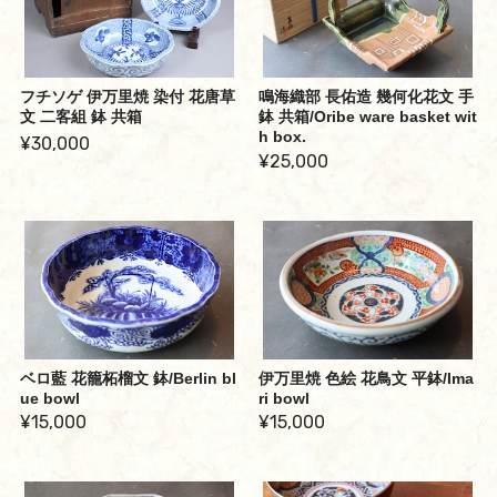
フチソゲ 伊万里焼 染付 花唐草
鳴海織部 長佑造 幾何化花文 手
文 二客組 鉢 共箱
鉢 共箱/Oribe ware basket wit
h box.
¥30,000
¥25,000
ベロ藍 花籠柘榴文 鉢/Berlin bl
伊万里焼 色絵 花鳥文 平鉢/Ima
ue bowl
ri bowl
¥15,000
¥15,000