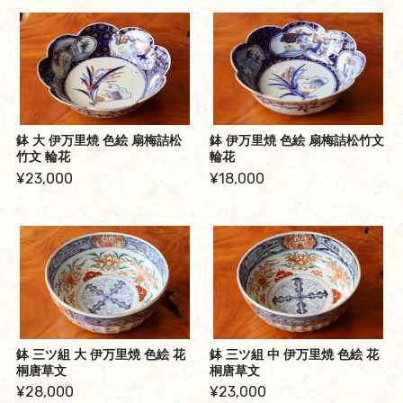
鉢 大 伊万里焼 色絵 扇梅詰松
鉢 伊万里焼 色絵 扇梅詰松竹文
竹文 輪花
輪花
¥23,000
¥18,000
鉢 三ツ組 大 伊万里焼 色絵 花
鉢 三ツ組 中 伊万里焼 色絵 花
桐唐草文
桐唐草文
¥28,000
¥23,000