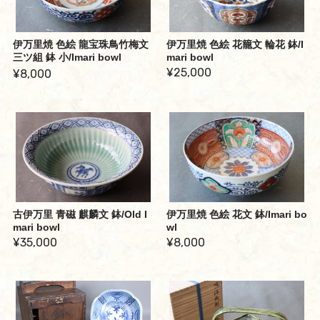
伊万里焼 色絵 龍宝珠鳥竹梅文
伊万里焼 色絵 花籠文 輪花 鉢/I
三ツ組 鉢 小/Imari bowl
mari bowl
¥25,000
¥8,000
古伊万里 青磁 麒麟文 鉢/Old I
伊万里焼 色絵 花文 鉢/Imari bo
mari bowl
wl
¥35,000
¥8,000