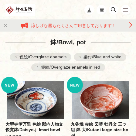
涼しげな器もたくさんご用意しております！
鉢/Bowl, pot
色絵/Overglaze enamels
染付/Blue and white
赤絵/Overglaze enamels in red
大聖寺伊万里 色絵 邸内人物文
九谷焼 赤絵 図替 牡丹文 三ツ
俊寛鉢/Daisyo-ji Imari bowl
組 鉢 大/Kutani large size bo
wl