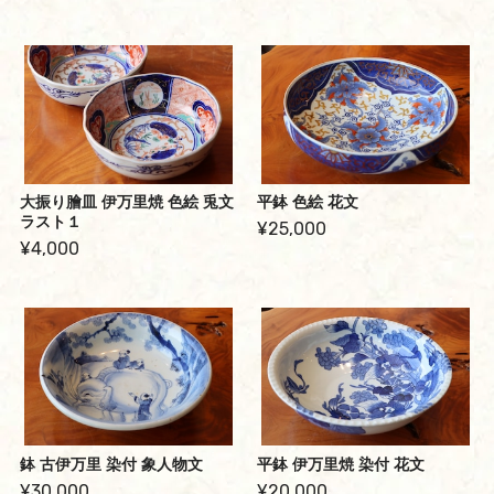
大振り膾皿 伊万里焼 色絵 兎文
平鉢 色絵 花文
ラスト１
¥25,000
¥4,000
鉢 古伊万里 染付 象人物文
平鉢 伊万里焼 染付 花文
¥30,000
¥20,000