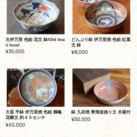
古伊万里 色絵 花文 鉢/Old Ima
どんぶり鉢 伊万里焼 色絵 紅葉
ri bowl
文 鉢
¥35,000
¥8,000
大皿 平鉢 伊万里焼 色絵 鶴亀
鉢 九谷焼 青海波捻り文 木箱付
花蝶文 約４５センチ
¥50,000
¥60,000