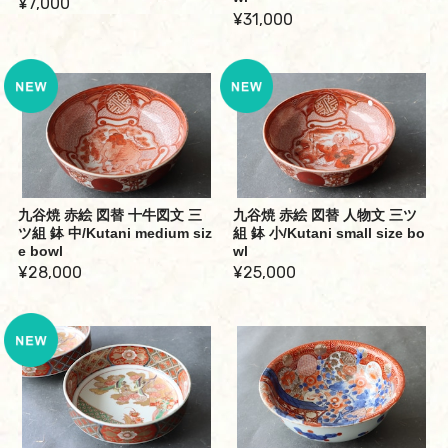
¥7,000
¥31,000
九谷焼 赤絵 図替 十牛図文 三
九谷焼 赤絵 図替 人物文 三ツ
ツ組 鉢 中/Kutani medium siz
組 鉢 小/Kutani small size bo
e bowl
wl
¥28,000
¥25,000