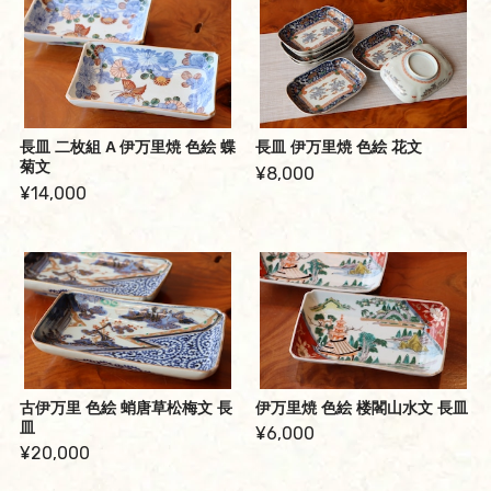
長皿 二枚組 A 伊万里焼 色絵 蝶
長皿 伊万里焼 色絵 花文
菊文
¥8,000
¥14,000
古伊万里 色絵 蛸唐草松梅文 長
伊万里焼 色絵 楼閣山水文 長皿
皿
¥6,000
¥20,000