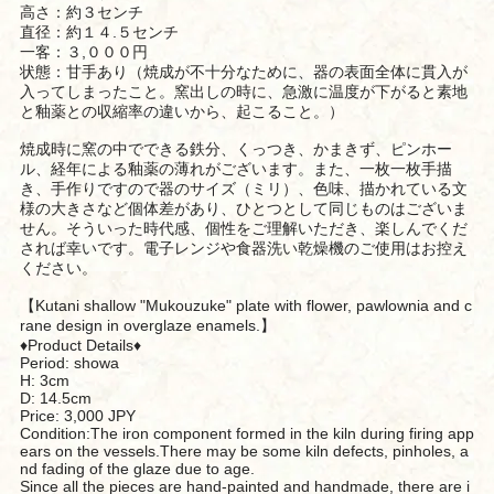
高さ：約３センチ
直径：約１４.５センチ
一客：３,０００円
状態：甘手あり（焼成が不十分なために、器の表面全体に貫入が
入ってしまったこと。窯出しの時に、急激に温度が下がると素地
と釉薬との収縮率の違いから、起こること。）
焼成時に窯の中でできる鉄分、くっつき、かまきず、ピンホー
ル、経年による釉薬の薄れがございます。また、一枚一枚手描
き、手作りですので器のサイズ（ミリ）、色味、描かれている文
様の大きさなど個体差があり、ひとつとして同じものはございま
せん。そういった時代感、個性をご理解いただき、楽しんでくだ
されば幸いです。電子レンジや食器洗い乾燥機のご使用はお控え
ください。
【Kutani shallow "Mukouzuke" plate with flower, pawlownia and c
rane design in overglaze enamels.】
♦︎Product Details♦︎
Period: showa
H: 3cm
D: 14.5cm
Price: 3,000 JPY
Condition:The iron component formed in the kiln during firing app
ears on the vessels.There may be some kiln defects, pinholes, a
nd fading of the glaze due to age.
Since all the pieces are hand-painted and handmade, there are i