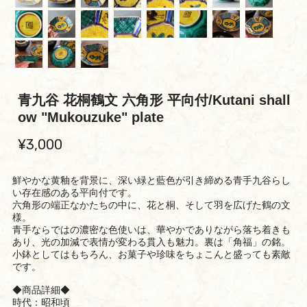
青九谷 花桐鶴文 六角形 平向付/Kutani shall
ow "Mukouzuke" plate
¥3,000
鮮やかな黄釉を背景に、深い緑と藍色が引き締める青手九谷らし
い存在感のある平向付です。
六角形の端正なかたちの中に、花と桐、そして羽を広げた鶴の文
様。
青手ならではの濃密な色使いは、華やかでありながら落ち着きも
あり、光の加減で表情が変わる貫入も魅力。裏は「角福」の銘。
小鉢としてはもちろん、お菓子や珍味をちょこんと盛っても素敵
です。
◆商品詳細◆
時代：昭和頃