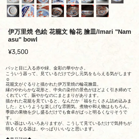
伊万里焼 色絵 花籠文 輪花 膾皿/Imari "Nam
asu" bowl
¥3,500
パッと目に入る赤や緑、金彩の華やかさ。
こういう器って、見ているだけで少し元気をもらえる気がします
☺️
花籠文がぐるりと描かれた伊万里焼の輪花膾皿。
縁のやわらかな花形と、中央の染付の景色がほどよく引き締めて
くれていて、賑やかなのにまとまりがあります。
描かれた花籠を見ていると、なんだか「福をたくさん詰め込みま
した」というような楽しげな雰囲気。煮物や和え物はもちろん、
季節の果物を少し盛るだけでも食卓がぱっと明るくなりそうで
す。
古い器はいろいろありますが、こうして見ているだけで気持ちが
明るくなる器は、やっぱりいいなと思います。