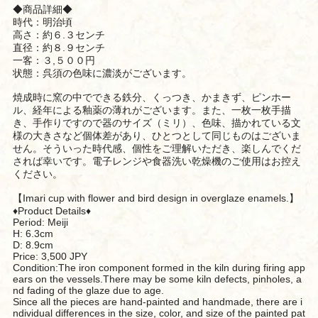
◆商品詳細◆
時代：明治頃
高さ：約６.３センチ
直径：約８.９センチ
一客：３,５００円
状態：呉須の色味に濃淡がございます。
焼成時に窯の中でできる鉄分、くっつき、かまきず、ピンホー
ル、経年による釉薬の薄れがございます。また、一枚一枚手描
き、手作りですので器のサイズ（ミリ）、色味、描かれている文
様の大きさなど個体差があり、ひとつとして同じものはございま
せん。そういった時代感、個性をご理解いただき、楽しんでくだ
されば幸いです。電子レンジや食器洗い乾燥機のご使用はお控え
ください。
【Imari cup with flower and bird design in overglaze enamels.】
♦︎Product Details♦︎
Period: Meiji
H: 6.3cm
D: 8.9cm
Price: 3,500 JPY
Condition:The iron component formed in the kiln during firing app
ears on the vessels.There may be some kiln defects, pinholes, a
nd fading of the glaze due to age.
Since all the pieces are hand-painted and handmade, there are i
ndividual differences in the size, color, and size of the painted pat