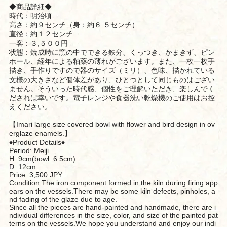
◆商品詳細◆
時代：明治頃
高さ：約９センチ（身：約６.５センチ）
直径：約１２センチ
一客：３,５００円
状態：焼成時に窯の中でできる鉄分、くっつき、かまきず、ピン
ホール、経年による釉薬の薄れがございます。また、一枚一枚手
描き、手作りですので器のサイズ（ミリ）、色味、描かれている
文様の大きさなど個体差があり、ひとつとして同じものはござい
ません。そういった時代感、個性をご理解いただき、楽しんでく
だされば幸いです。電子レンジや食器洗い乾燥機のご使用はお控
えください。
【Imari large size covered bowl with flower and bird design in ov
erglaze enamels.】
♦︎Product Details♦︎
Period: Meiji
H: 9cm(bowl: 6.5cm)
D: 12cm
Price: 3,500 JPY
Condition:The iron component formed in the kiln during firing app
ears on the vessels.There may be some kiln defects, pinholes, a
nd fading of the glaze due to age.
Since all the pieces are hand-painted and handmade, there are i
ndividual differences in the size, color, and size of the painted pat
terns on the vessels.We hope you understand and enjoy our indi